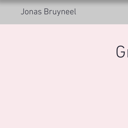
Jonas Bruyneel
G