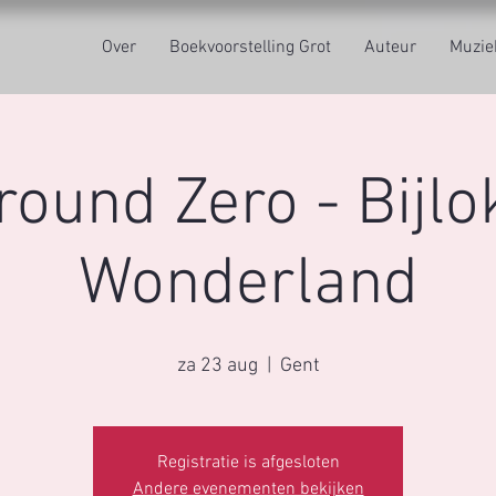
Over
Boekvoorstelling Grot
Auteur
Muzie
round Zero - Bijlo
Wonderland
za 23 aug
  |  
Gent
Registratie is afgesloten
Andere evenementen bekijken