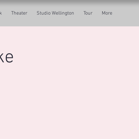
k
Theater
Studio Wellington
Tour
More
ke