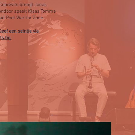
Coorevits brengt Jonas
sendoor speelt Klaas Tomme
d Poet Warrior Zone.
Geef een seintje via
ts.be
.