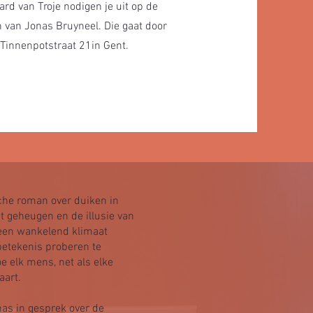
rd van Troje nodigen je uit op de
 van Jonas Bruyneel. Die gaat door
Tinnenpotstraat 21in Gent.
che roman over duiken in
t geheugen en de illusie van
 een wankelend klimaat
etekenis proberen te
e elk mens, net als elke
aart.
as in gesprek over de