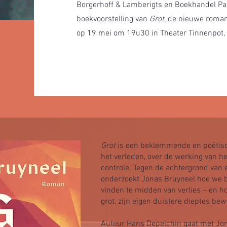
Borgerhoff & Lamberigts en Boekhandel Paa
boekvoorstelling van
Grot
, de nieuwe roman
op 19 mei om 19u30 in Theater Tinnenpot, 
Grot
is een beklemmende en poëtis
het verleden, over de werking van he
controle. Tegen de achtergrond van
onderzoekt Jonas Bruyneel hoe we b
vinden te midden van verlies – en ho
grot, zijn eigen duistere dieptes bew
Auteur Hans Depelchin gaat met Jon