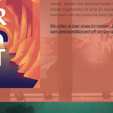
roman. Samen met altviolist Esther 
enkele fragmenten uit
Grot
. En tus
nummers van de iconische band Dea
We willen je daar graag bij hebben.
sam.degraeve@borgerhoff-lamberig