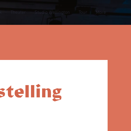
k
Theater
Studio Wellington
Tour
More
telling