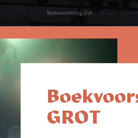
Over
Boekvoorstelling Grot
Auteur
Muzie
Boekvoors
GROT